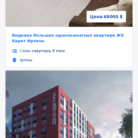
Цена:
69000 $
Видовая большая однокомнатная квартира ЖК
Карат Ирпень
1 ком. квартира, 9 этаж
Ірпінь