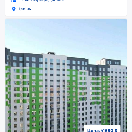
Ірпінь
Цена:
41680 $