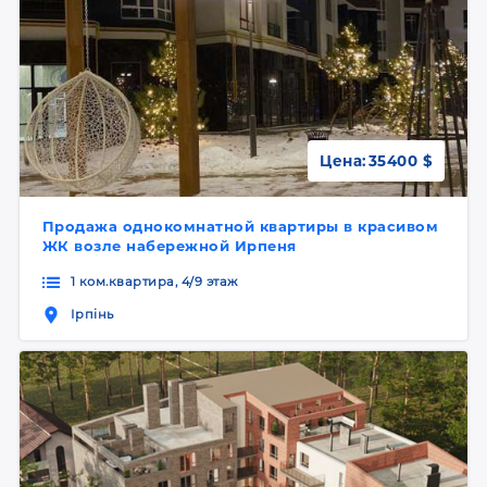
Цена:
35400 $
Продажа однокомнатной квартиры в красивом
ЖК возле набережной Ирпеня
1 ком.квартира, 4/9 этаж
Ірпінь