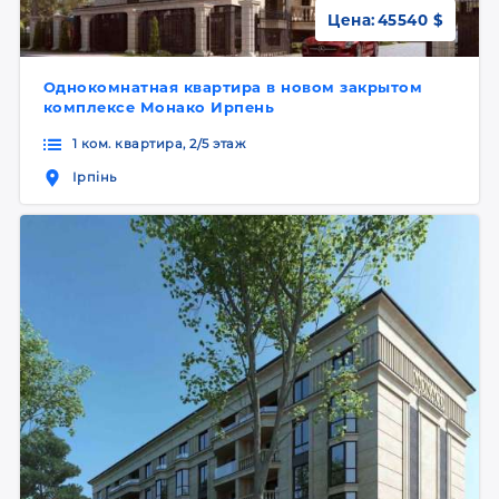
Цена:
45540 $
Однокомнатная квартира в новом закрытом
комплексе Монако Ирпень
1 ком. квартира, 2/5 этаж
Ірпінь