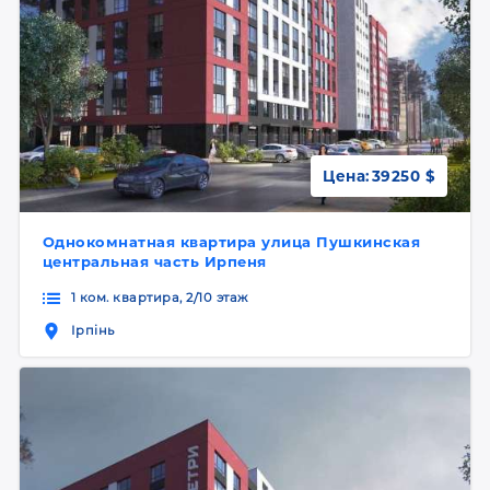
Цена:
39250 $
Однокомнатная квартира улица Пушкинская
центральная часть Ирпеня
1 ком. квартира, 2/10 этаж
Ірпінь