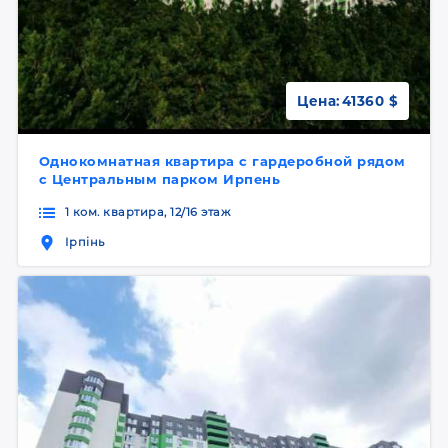
Цена:
41360 $
Однокомнатная квартира с гардеробной рядом
с Центральным парком Ирпень
1 ком. квартира, 12/16 этаж
Ірпінь