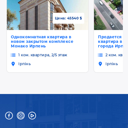
Цена:
45540 $
Однокомнатная квартира в
Продается д
новом закрытом комплексе
квартира в Ц
Монако Ирпень
города Ирпе
1 ком. квартира, 2/5 этаж
2 ком. квар
Ірпінь
Ірпінь