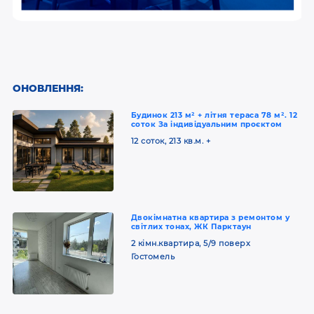
ОНОВЛЕННЯ:
Будинок 213 м² + літня тераса 78 м². 12
соток За індивідуальним проєктом
12 соток, 213 кв.м. +
Двокімнатна квартира з ремонтом у
світлих тонах, ЖК Парктаун
2 кімн.квартира, 5/9 поверх
Гостомель