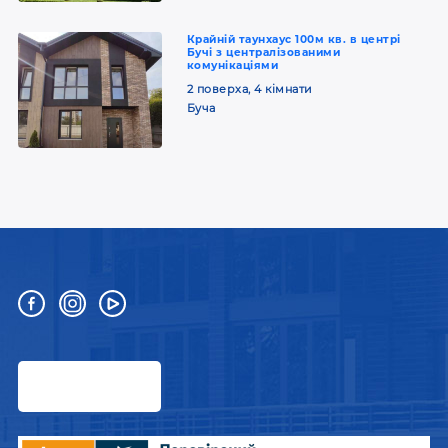
Крайній таунхаус 100м кв. в центрі
Бучі з централізованими
комунікаціями
2 поверха, 4 кімнати
Буча