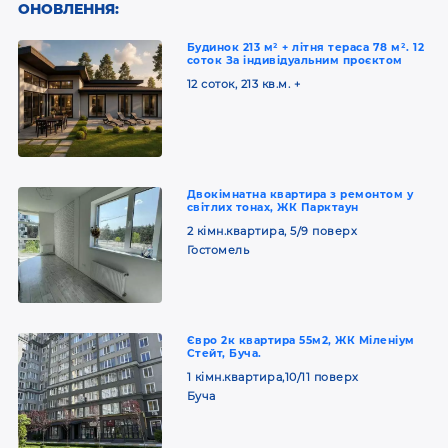
ОНОВЛЕННЯ:
Будинок 213 м² + літня тераса 78 м². 12
соток За індивідуальним проєктом
12 соток, 213 кв.м. +
Двокімнатна квартира з ремонтом у
світлих тонах, ЖК Парктаун
2 кімн.квартира, 5/9 поверх
Гостомель
Євро 2к квартира 55м2, ЖК Міленіум
Стейт, Буча.
1 кімн.квартира,10/11 поверх
Буча