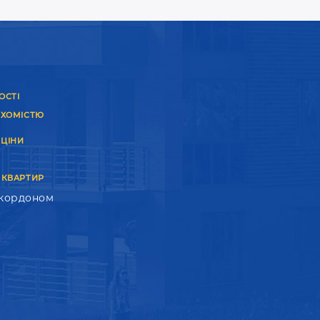
семьи
(а в
новостройках Бучи
трехкомнатные квартиры
х) можно сделать например несколько детских и
ОСТІ
остомель, Ворзель
), может быть предусмотрено
УХОМІСТЮ
 ЦІНИ
 КВАРТИР
а
. Мы знаем как снизить цену продажи на
 кордоном
тную квартиру в Буче
и полюбить этот город