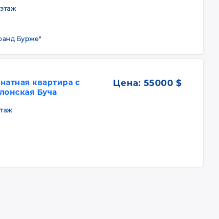
 этаж
ранд Бурже"
натная квартира с
Цена:
55000 $
лонская Буча
этаж