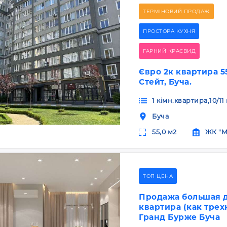
ТЕРМІНОВИЙ ПРОДАЖ
ПРОСТОРА КУХНЯ
ГАРНИЙ КРАЄВИД
Євро 2к квартира 5
Стейт, Буча.
1 кімн.квартира,10/1
Буча
55,0 м2
ЖК "M
ТОП ЦЕНА
Продажа большая 
квартира (как тре
Гранд Бурже Буча