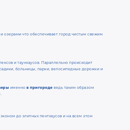
и и озерами что обеспечивает город чистым свежим
ексов и таунхаусов. Параллельно происходит
 садики, больницы, парки, велосипедные дорожки и
тиры
именно
в пригороде
ведь таким образом
.
 эконом до элитных пентхаусов и на всем этом
льше и имеют низкую ликвидность. Но при этом