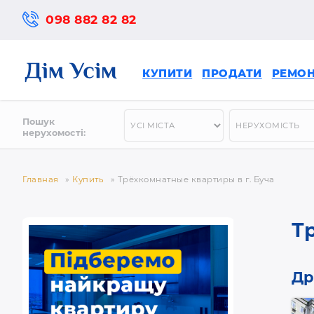
098 882 82 82
КУПИТИ
ПРОДАТИ
РЕМО
Пошук
нерухомості:
Главная
»
Купить
»
Трёхкомнатные квартиры в г. Буча
Т
Др