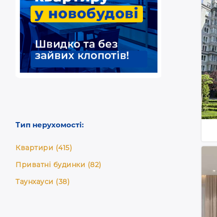
Тип нерухомості:
Квартири (415)
Приватні будинки (82)
Таунхауси (38)