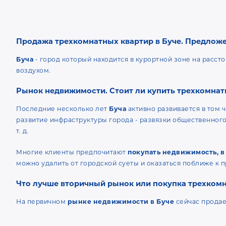
Продажа трехкомнатных квартир в Буче. Предложе
Буча
- город который находится в курортной зоне на расст
воздухом.
Рынок недвижимости. Стоит ли купить трехкомнат
Последние несколько лет
Буча
активно развивается в том 
развитие инфраструктуры города - развязки общественного
т. д.
Многие клиенты предпочитают
покупать недвижимость, в
можно удалить от городской суеты и оказаться поближе к п
Что лучше вторичный рынок или покупка трехкомн
На первичном
рынке недвижимости в Буче
сейчас прода
разнообразии выделяется такой вид жилья как трехкомнатн
конечная стоимость квадратного метра у большой трехкомн