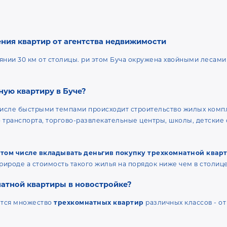
ния квартир от агентства недвижимости
оянии 30 км от столицы. ри этом Буча окружена хвойными лесам
ную квартиру в Буче?
числе быстрыми темпами происходит строительство жилых компл
 транспорта, торгово-развлекательные центры, школы, детские
 том числе вкладывать деньгив покупку трехкомнатной квар
рироде а стоимость такого жилья на порядок ниже чем в столице
атной квартиры в новостройке?
ется множество
трехкомнатных квартир
различных классов - от
ые квартиры. С одной стороны такие квартиры конечно стоят бо
атной квартиры в Буче получается меньше.