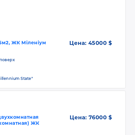
5м2, ЖК Міленіум
Цена:
45000 $
1 поверх
illennium State"
двухкомнатная
Цена:
76000 $
хкомнатная) ЖК