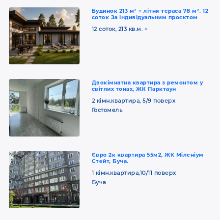
Будинок 213 м² + літня тераса 78 м². 12
соток За індивідуальним проєктом
12 соток, 213 кв.м. +
Двокімнатна квартира з ремонтом у
світлих тонах, ЖК Парктаун
2 кімн.квартира, 5/9 поверх
Гостомель
Євро 2к квартира 55м2, ЖК Міленіум
Стейт, Буча.
1 кімн.квартира,10/11 поверх
Буча