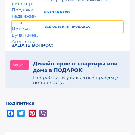
0678544788
ВСЕ ОБЪЕКТЫ ПРОДАВЦА
ЗАДАТЬ ВОПРОС:
Дизайн-проект квартиры или
АКЦИЯ!
дома в ПОДАРОК!
Подробности уточняйте у продавца
по телефону.
Поділитися
F
T
P
V
a
w
i
i
c
i
n
b
e
t
t
e