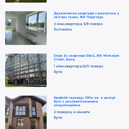
Двокімнатна квартира з ремонтом у
світлих тонах, ЖК Парктаун
2 кімн.квартира, 5/9 поверх
Гостомель
Євро 2к квартира 55м2, ЖК Міленіум
Стейт, Буча.
1 кімн.квартира,10/11 поверх
Буча
Крайній таунхаус 100м кв. в центрі
Бучі з централізованими
комунікаціями
2 поверха, 4 кімнати
Буча