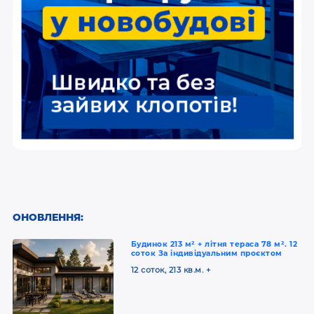
ОНОВЛЕННЯ:
Будинок 213 м² + літня тераса 78 м². 12
соток За індивідуальним проєктом
12 соток, 213 кв.м. +