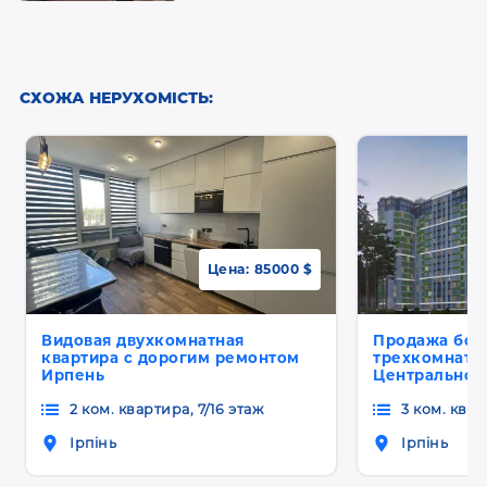
СХОЖА НЕРУХОМІСТЬ:
Цена:
85000 $
Видовая двухкомнатная
Продажа бол
квартира с дорогим ремонтом
трехкомнатна
Ирпень
Центральног
2 ком. квартира, 7/16 этаж
3 ком. квар
Ірпінь
Ірпінь