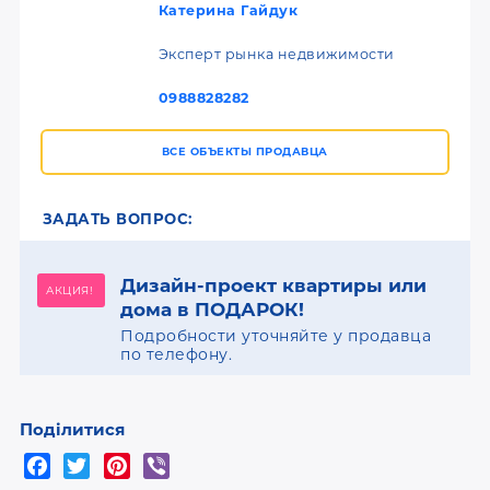
Катерина Гайдук
Эксперт рынка недвижимости
0988828282
ВСЕ ОБЪЕКТЫ ПРОДАВЦА
ЗАДАТЬ ВОПРОС:
Дизайн-проект квартиры или
АКЦИЯ!
дома в ПОДАРОК!
Подробности уточняйте у продавца
по телефону.
Поділитися
F
T
P
V