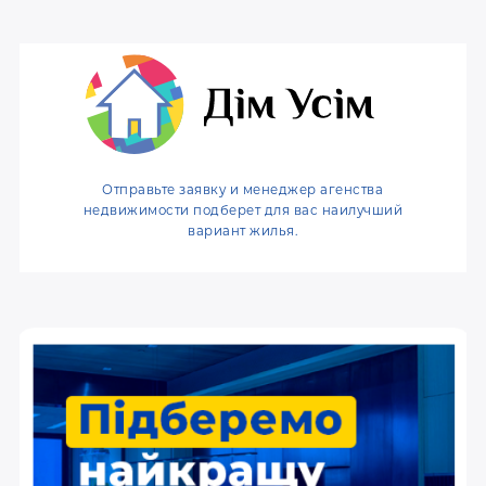
a
w
i
i
c
i
n
b
e
t
t
e
b
t
e
r
o
e
r
o
r
e
k
s
t
Отправьте заявку и менеджер агенства
недвижимости подберет для вас наилучший
вариант жилья.