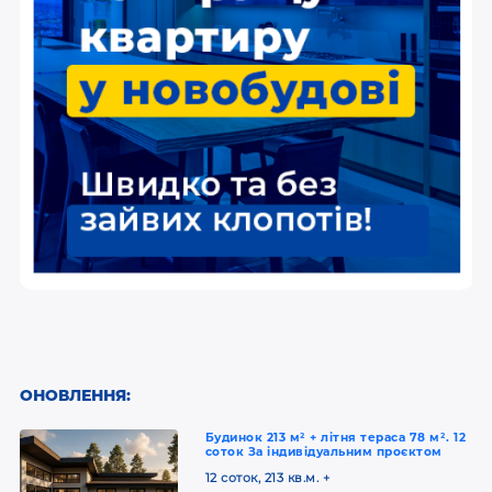
ОНОВЛЕННЯ:
Будинок 213 м² + літня тераса 78 м². 12
соток За індивідуальним проєктом
12 соток, 213 кв.м. +