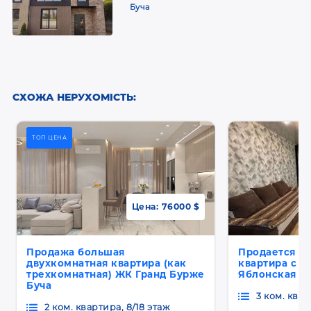
Буча
СХОЖА НЕРУХОМІСТЬ:
ТОП ЦЕНА
Цена:
76000 $
Продажа большая
Продается т
двухкомнатная квартира (как
квартира с р
трехкомнатная) ЖК Гранд Бурже
Яблонская Б
Буча
3 ком. квар
2 ком. квартира, 8/18 этаж