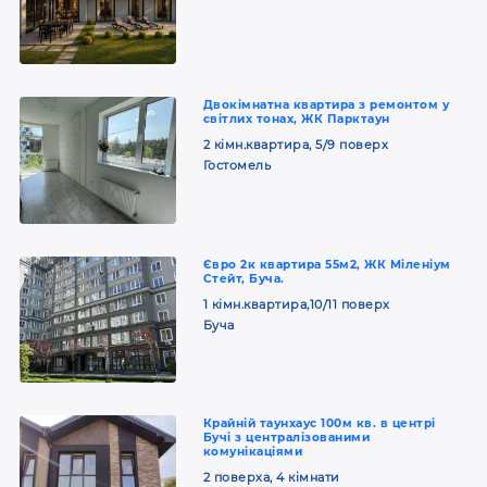
Двокімнатна квартира з ремонтом у
світлих тонах, ЖК Парктаун
2 кімн.квартира, 5/9 поверх
Гостомель
Євро 2к квартира 55м2, ЖК Міленіум
Стейт, Буча.
1 кімн.квартира,10/11 поверх
Буча
Крайній таунхаус 100м кв. в центрі
Бучі з централізованими
комунікаціями
2 поверха, 4 кімнати