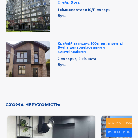
Стейт, Буча.
1 кімн.квартира,10/11 поверх
Буча
Крайній таунхаус 100м кв. в центрі
Бучі з централізованими
комунікаціями
2 поверха, 4 кімнати
Буча
СХОЖА НЕРУХОМІСТЬ:
СРОЧНАЯ ПРОДАЖ
ЛУЧШАЯ ЦЕНА