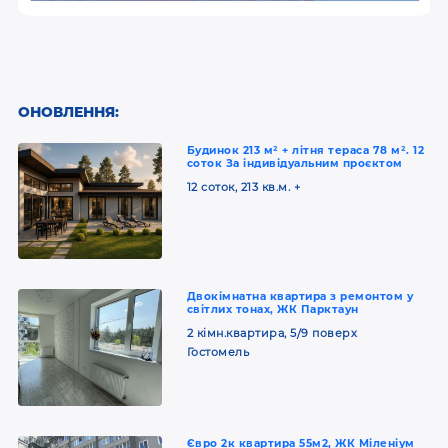
ОНОВЛЕННЯ:
Будинок 213 м² + літня тераса 78 м². 12
соток За індивідуальним проєктом
12 соток, 213 кв.м. +
Двокімнатна квартира з ремонтом у
світлих тонах, ЖК Парктаун
2 кімн.квартира, 5/9 поверх
Гостомель
Євро 2к квартира 55м2, ЖК Міленіум