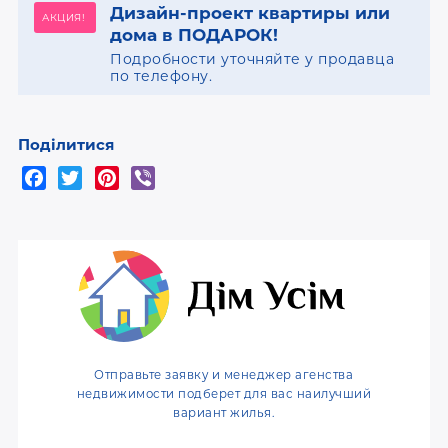
Дизайн-проект квартиры или
АКЦИЯ!
дома в ПОДАРОК!
Подробности уточняйте у продавца
по телефону.
Поділитися
F
T
P
V
a
w
i
i
c
i
n
b
e
t
t
e
b
t
e
r
o
e
r
o
r
e
k
s
t
Отправьте заявку и менеджер агенства
недвижимости подберет для вас наилучший
вариант жилья.