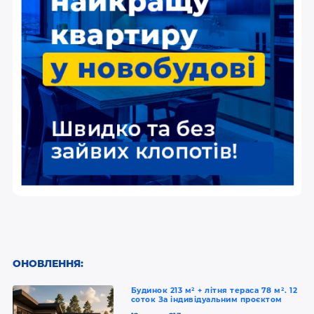
ОНОВЛЕННЯ:
Будинок 213 м² + літня тераса 78 м². 12
соток За індивідуальним проєктом