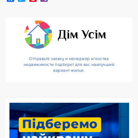
a
w
i
i
c
i
n
b
e
t
t
e
b
t
e
r
o
e
r
o
r
e
k
s
t
Отправьте заявку и менеджер агенства
недвижимости подберет для вас наилучший
вариант жилья.