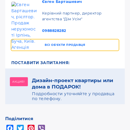
Євген Барташевич
Керівний партнер, директор
агентства "Дім Усім"
0988828282
ВСІ ОБ'ЄКТИ ПРОДАВЦЯ
ПОСТАВИТИ ЗАПИТАННЯ:
Дизайн-проект квартиры или
АКЦИЯ!
дома в ПОДАРОК!
Подробности уточняйте у продавца
по телефону.
Поділитися
F
T
P
V