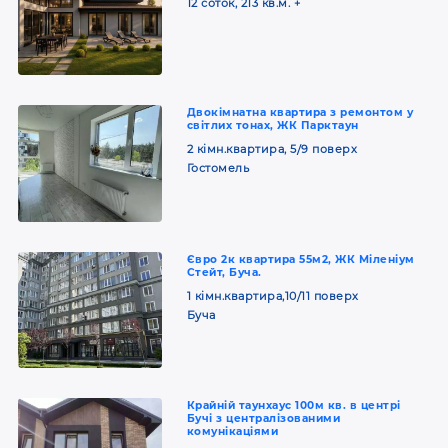
12 соток, 213 кв.м. +
Двокімнатна квартира з ремонтом у
світлих тонах, ЖК Парктаун
2 кімн.квартира, 5/9 поверх
Гостомель
Євро 2к квартира 55м2, ЖК Міленіум
Стейт, Буча.
1 кімн.квартира,10/11 поверх
Буча
Крайній таунхаус 100м кв. в центрі
Бучі з централізованими
комунікаціями