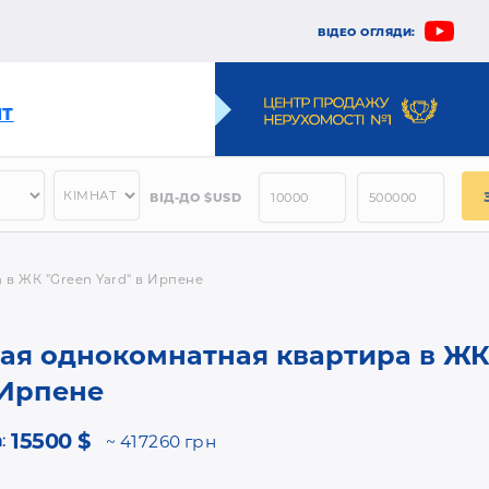
ВІДЕО ОГЛЯДИ:
НТ
ВІД-ДО $USD
в ЖК "Green Yard" в Ирпене
ая однокомнатная квартира в Ж
 Ирпене
15500 $
а:
417260