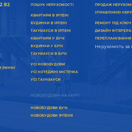
2 82
ПОШУК НЕРУХОМОСТІ
ПРОДАЖ НЕРУХОМ
УПРАВЛІННЮ НЕР
КВАРТИРИ В ІРПЕНІ
БУДИНКИ В ІРПЕНІ
РЕМОНТ ПІД КЛЮЧ
ТАУНХАУСИ В ІРПЕНІ
ДИЗАЙН ІНТЕР'ЄРА
КВАРТИРИ У БУЧІ
ПЕРЕПЛАНУВАННЯ
БУДИНКИ У БУЧІ
Нерухомість за
ТАУНХАУСИ В БУЧІ
УСІ НОВОБУДОВИ
И РИНКУ
УСІ КОТЕДЖНІ МІСТЕЧКА
УСІ ТАУНХАУСИ
НОВОБУДОВИ НА КАРТІ
НОВОБУДОВИ БУЧІ
НОВОБУДОВИ ІРПЕНЯ