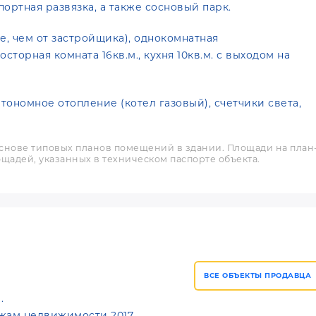
ортная развязка, а также сосновый парк.
е, чем от застройщика), однокомнатная
торная комната 16кв.м., кухня 10кв.м. с выходом на
втономное отопление (котел газовый), счетчики света,
снове типовых планов помещений в здании. Площади на план
щадей, указанных в техническом паспорте объекта.
ВСЕ ОБЪЕКТЫ ПРОДАВЦА
.
жам недвижимости 2017.