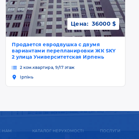
Цена:
36000 $
Продается евродвушка с двумя
вариантами перепланировки ЖК SKY
2 улица Университетская Ирпень
2 ком.квартира, 9/17 этаж
Ірпінь
Е НАМ
КАТАЛОГ НЕРУХОМОСТІ
ПОСЛУГИ