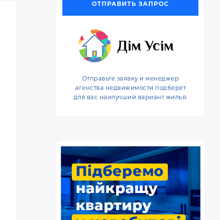
ОТПРАВИТЬ ЗАПРОС
o
e
r
o
r
e
k
s
t
Отправьте заявку и менеджер
агенства недвижимости подберет
для вас наилучший вариант жилья.