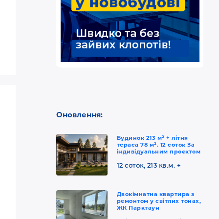
Оновлення:
Будинок 213 м² + літня
тераса 78 м². 12 соток За
індивідуальним проєктом
12 соток, 213 кв.м. +
Двокімнатна квартира з
ремонтом у світлих тонах,
ЖК Парктаун