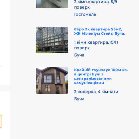
2 кімн.квартира, 5/9
поверх
Гостомель
Євро 2к квартира 55м2,
ЖК Міленіум Стейт, Буча.
1 кімн.квартира,10/11
поверх
Буча
-
Крайній таунхаус 100м кв.
в центрі Бучі з
централізованими
комунікаціями
2 поверха, 4 кімнати
Буча