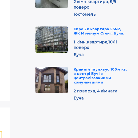
2 кімн.квартира, 5/9
поверх
Гостомель
Євро 2к квартира 55м2,
ЖК Міленіум Стейт, Буча.
1 кімн.квартира,10/11
поверх
Буча
Крайній таунхаус 100м кв.
в центрі Бучі з
централізованими
-
комунікаціями
2 поверха, 4 кімнати
Буча