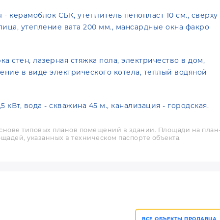
- керамоблок СБК, утеплитель пенопласт 10 см., сверху
ица, утепление вата 200 мм., мансардные окна факро
ка стен, лазерная стяжка пола, электричество в дом,
ление в виде электрического котела, теплый водяной
кВт, вода - скважина 45 м., канализация - городская.
снове типовых планов помещений в здании. Площади на план
щадей, указанных в техническом паспорте объекта.
ВСЕ ОБЪЕКТЫ ПРОДАВЦА