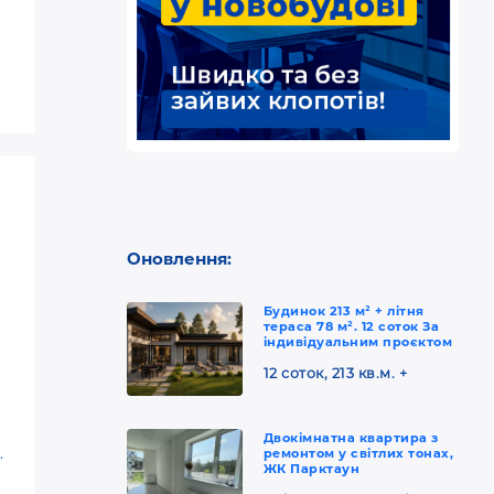
Оновлення:
Будинок 213 м² + літня
тераса 78 м². 12 соток За
індивідуальним проєктом
12 соток, 213 кв.м. +
Двокімнатна квартира з
.
ремонтом у світлих тонах,
ЖК Парктаун