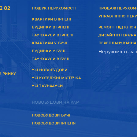
2 82
ПОШУК НЕРУХОМОСТІ
ПРОДАЖ НЕРУХОМ
УПРАВЛІННЮ НЕР
КВАРТИРИ В ІРПЕНІ
БУДИНКИ В ІРПЕНІ
РЕМОНТ ПІД КЛЮЧ
ТАУНХАУСИ В ІРПЕНІ
ДИЗАЙН ІНТЕР'ЄРА
КВАРТИРИ У БУЧІ
ПЕРЕПЛАНУВАННЯ
БУДИНКИ У БУЧІ
Нерухомість за
ТАУНХАУСИ В БУЧІ
УСІ НОВОБУДОВИ
И РИНКУ
УСІ КОТЕДЖНІ МІСТЕЧКА
УСІ ТАУНХАУСИ
НОВОБУДОВИ НА КАРТІ
НОВОБУДОВИ БУЧІ
НОВОБУДОВИ ІРПЕНЯ