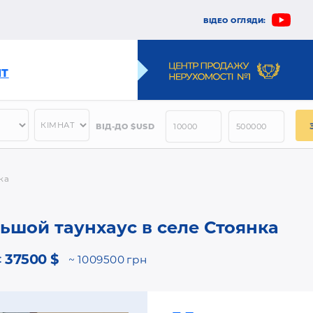
ВІДЕО ОГЛЯДИ:
НТ
ВІД-ДО $USD
ка
ьшой таунхаус в селе Стоянка
37500 $
:
1009500