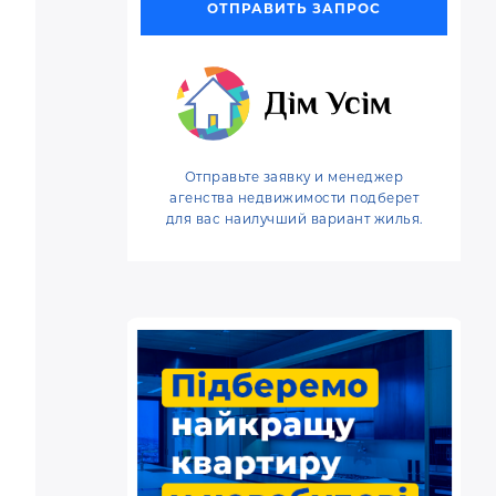
ОТПРАВИТЬ ЗАПРОС
o
e
r
o
r
e
k
s
t
Отправьте заявку и менеджер
агенства недвижимости подберет
для вас наилучший вариант жилья.