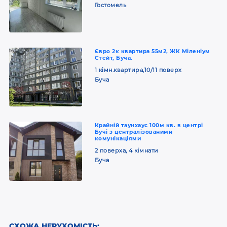
Гостомель
Євро 2к квартира 55м2, ЖК Міленіум
Стейт, Буча.
1 кімн.квартира,10/11 поверх
Буча
Крайній таунхаус 100м кв. в центрі
Бучі з централізованими
комунікаціями
2 поверха, 4 кімнати
Буча
СХОЖА НЕРУХОМІСТЬ: