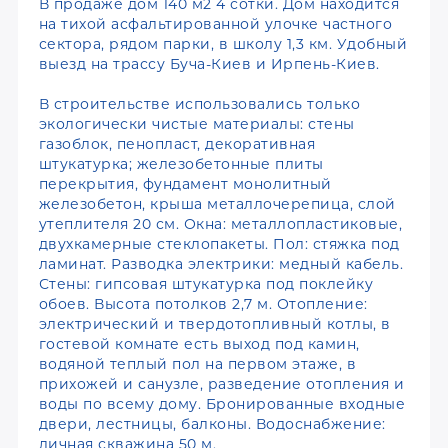
В продаже дом 140 м2 4 сотки. Дом находится
на тихой асфальтированной улочке частного
сектора, рядом парки, в школу 1,3 км. Удобный
выезд на трассу Буча-Киев и Ирпень-Киев.
В строительстве использовались только
экологически чистые материалы: стены
газоблок, пенопласт, декоративная
штукатурка; железобетонные плиты
перекрытия, фундамент монолитный
железобетон, крыша металлочерепица, слой
утеплителя 20 см. Окна: металлопластиковые,
двухкамерные стеклопакеты. Пол: стяжка под
ламинат. Разводка электрики: медный кабель.
Стены: гипсовая штукатурка под поклейку
обоев. Высота потолков 2,7 м. Отопление:
электрический и твердотопливный котлы, в
гостевой комнате есть выход под камин,
водяной теплый пол на первом этаже, в
прихожей и санузле, разведение отопления и
воды по всему дому. Бронированные входные
двери, лестницы, балконы. Водоснабжение:
личная скважина 50 м.