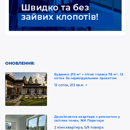
ОНОВЛЕННЯ:
Будинок 213 м² + літня тераса 78 м². 12
соток За індивідуальним проєктом
12 соток, 213 кв.м. +
Двокімнатна квартира з ремонтом у
світлих тонах, ЖК Парктаун
2 кімн.квартира, 5/9 поверх