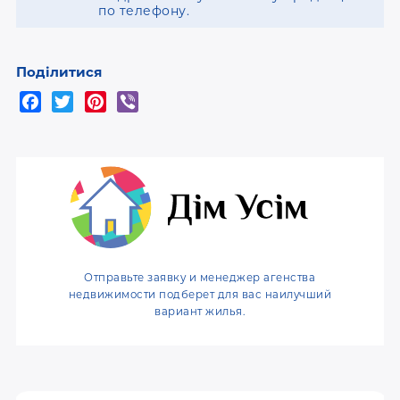
по телефону.
Поділитися
F
T
P
V
a
w
i
i
c
i
n
b
e
t
t
e
b
t
e
r
o
e
r
o
r
e
k
s
t
Отправьте заявку и менеджер агенства
недвижимости подберет для вас наилучший
вариант жилья.