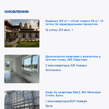
ОНОВЛЕННЯ:
Будинок 213 м² + літня тераса 78 м². 12
соток За індивідуальним проєктом
12 соток, 213 кв.м. +
Двокімнатна квартира з ремонтом у
світлих тонах, ЖК Парктаун
2 кімн.квартира, 5/9 поверх
Гостомель
Євро 2к квартира 55м2, ЖК Міленіум
Стейт, Буча.
1 кімн.квартира,10/11 поверх
Буча