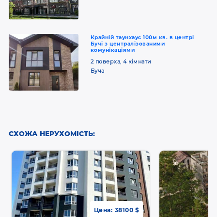
Крайній таунхаус 100м кв. в центрі
Бучі з централізованими
комунікаціями
2 поверха, 4 кімнати
Буча
СХОЖА НЕРУХОМІСТЬ:
Цена:
38100 $