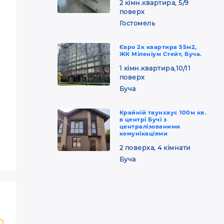
2 кімн.квартира, 5/9
поверх
Гостомель
Євро 2к квартира 55м2,
ЖК Міленіум Стейт, Буча.
1 кімн.квартира,10/11
поверх
Буча
Крайній таунхаус 100м кв.
в центрі Бучі з
централізованими
комунікаціями
-
2 поверха, 4 кімнати
Буча