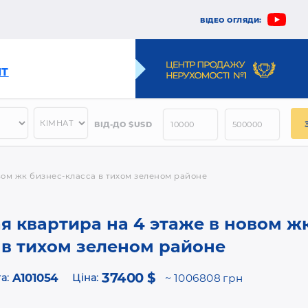
ВІДЕО ОГЛЯДИ:
НТ
ВІД-ДО $USD
ом жк бизнес-класса в тихом зеленом районе
 квартира на 4 этаже в новом ж
 в тихом зеленом районе
37400 $
A101054
а:
Ціна:
1006808