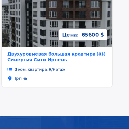
Цена:
65600 $
Двухуровневая большая кравтира ЖК
Синергия Сити Ирпень
3 ком. квартира, 9/9 этаж
Ірпінь