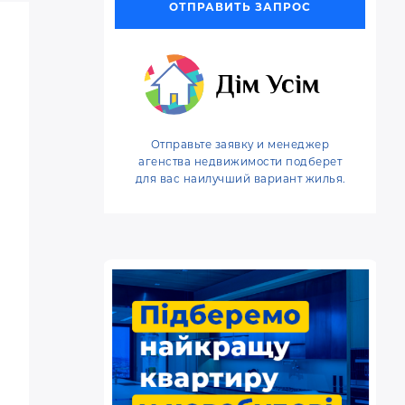
ОТПРАВИТЬ ЗАПРОС
o
e
r
o
r
e
k
s
t
Отправьте заявку и менеджер
агенства недвижимости подберет
для вас наилучший вариант жилья.