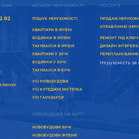
Е НАМ
КАТАЛОГ НЕРУХОМОСТІ
ПОСЛУГИ
2 82
ПОШУК НЕРУХОМОСТІ
ПРОДАЖ НЕРУХОМ
УПРАВЛІННЮ НЕР
КВАРТИРИ В ІРПЕНІ
БУДИНКИ В ІРПЕНІ
РЕМОНТ ПІД КЛЮЧ
ТАУНХАУСИ В ІРПЕНІ
ДИЗАЙН ІНТЕР'ЄРА
КВАРТИРИ У БУЧІ
ПЕРЕПЛАНУВАННЯ
БУДИНКИ У БУЧІ
Нерухомість за
ТАУНХАУСИ В БУЧІ
УСІ НОВОБУДОВИ
И РИНКУ
УСІ КОТЕДЖНІ МІСТЕЧКА
УСІ ТАУНХАУСИ
НОВОБУДОВИ НА КАРТІ
НОВОБУДОВИ БУЧІ
НОВОБУДОВИ ІРПЕНЯ