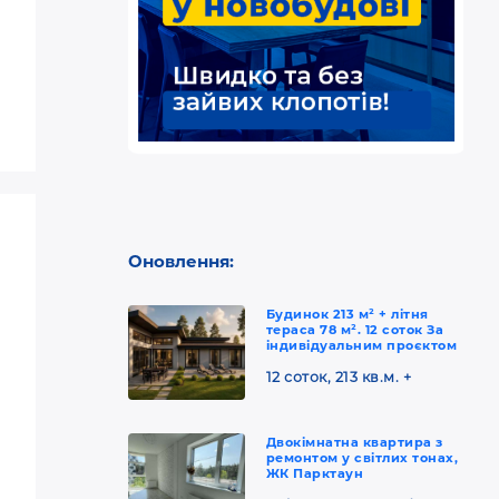
Оновлення:
Будинок 213 м² + літня
тераса 78 м². 12 соток За
індивідуальним проєктом
12 соток, 213 кв.м. +
Двокімнатна квартира з
ремонтом у світлих тонах,
ЖК Парктаун