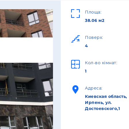
Площа:
38.06 м2
Поверх:
4
Кол-во кімнат:
1
Адреса:
Киевская область,
Ирпень, ул.
Достоевского,1