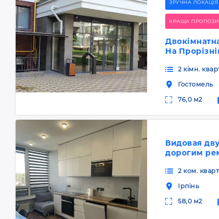
ЗРУЧНА ЛОКАЦІЯ
КРАЩА ПРОПОЗИ
Двокімнатна
На Прорізні
2 кімн. квар
Гостомель
76,0 м2
Видовая дву
дорогим ре
2 ком. кварт
Ірпінь
58,0 м2