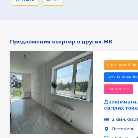
Предложения квартир в других ЖК
ТЕРМІНОВИЙ ПР
ЗРУЧНА ЛОКАЦІЯ
З РЕМОНТОМ
Двокімнатна
світлих тон
2 кімн.квар
Гостомель