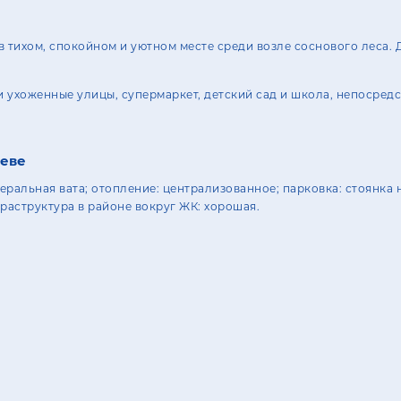
в тихом, спокойном и уютном месте среди возле соснового леса.
 ухоженные улицы, супермаркет, детский сад и школа, непосред
иеве
неральная вата; отопление: централизованное; парковка: стоянка на
фраструктура в районе вокруг ЖК: хорошая.