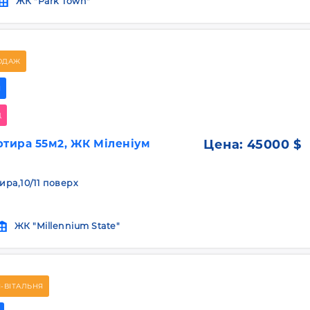
ЖК "Park Town"
ОДАЖ
Я
Д
ртира 55м2, ЖК Міленіум
Цена:
45000 $
тира,10/11 поверх
ЖК "Millennium State"
-ВІТАЛЬНЯ