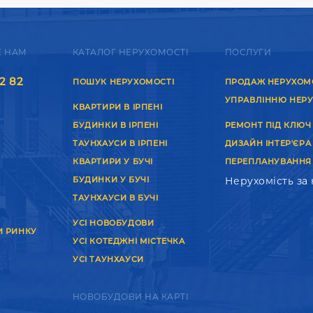
Е НАМ
КАТАЛОГ НЕРУХОМОСТІ
ПОСЛУГИ
2 82
ПОШУК НЕРУХОМОСТІ
ПРОДАЖ НЕРУХОМ
УПРАВЛІННЮ НЕР
КВАРТИРИ В ІРПЕНІ
БУДИНКИ В ІРПЕНІ
РЕМОНТ ПІД КЛЮЧ
ТАУНХАУСИ В ІРПЕНІ
ДИЗАЙН ІНТЕР'ЄРА
КВАРТИРИ У БУЧІ
ПЕРЕПЛАНУВАННЯ
БУДИНКИ У БУЧІ
Нерухомість за
ТАУНХАУСИ В БУЧІ
УСІ НОВОБУДОВИ
И РИНКУ
УСІ КОТЕДЖНІ МІСТЕЧКА
УСІ ТАУНХАУСИ
НОВОБУДОВИ НА КАРТІ