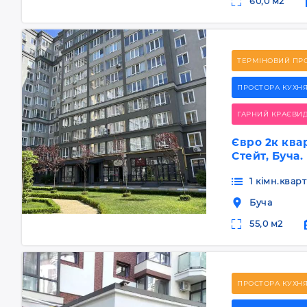
60,0 м2
ТЕРМІНОВИЙ ПР
ПРОСТОРА КУХН
ГАРНИЙ КРАЄВИ
Євро 2к ква
Стейт, Буча.
1 кімн.квар
Буча
55,0 м2
ПРОСТОРА КУХНЯ