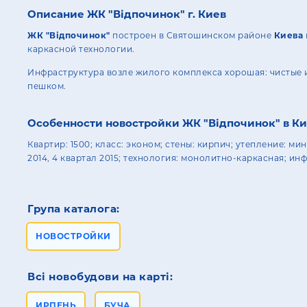
Описание ЖК "Відпочинок" г. Киев
ЖК "Відпочинок"
построен в Святошинском районе
Киева
каркасной технологии.
Инфраструктура возле жилого комплекса хорошая: чистые и
пешком.
Особенности новостройки ЖК "Відпочинок" в К
Квартир: 1500; класс: эконом; стены: кирпич; утепление: ми
2014, 4 квартал 2015; технология: монолитно-каркасная; ин
Група каталога:
НОВОСТРОЙКИ
Всі новобудови на карті:
ИРПЕНЬ
БУЧА