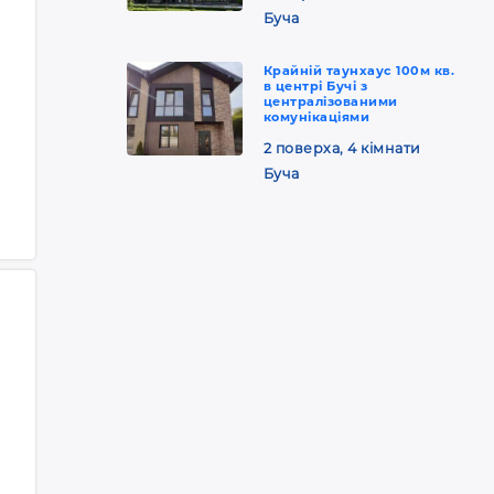
Буча
Крайній таунхаус 100м кв.
в центрі Бучі з
централізованими
комунікаціями
2 поверха, 4 кімнати
Буча