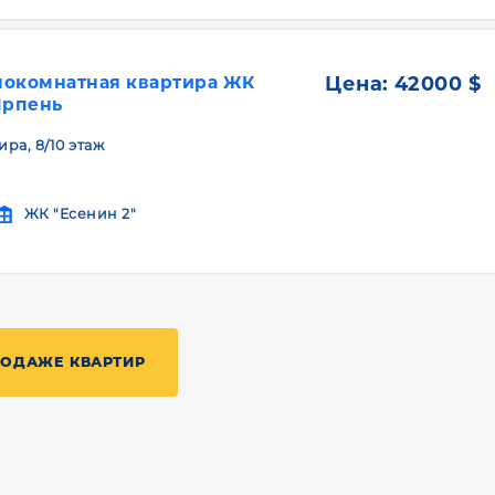
нокомнатная квартира ЖК
Цена:
42000 $
Ирпень
ира, 8/10 этаж
ЖК "Есенин 2"
РОДАЖЕ КВАРТИР