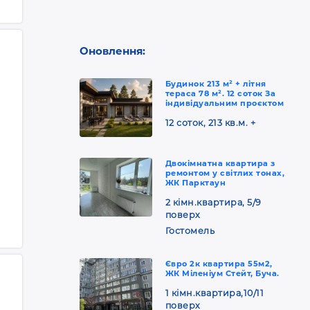
Оновлення:
Будинок 213 м² + літня
тераса 78 м². 12 соток За
індивідуальним проєктом
12 соток, 213 кв.м. +
Двокімнатна квартира з
ремонтом у світлих тонах,
ЖК Парктаун
2 кімн.квартира, 5/9
поверх
Гостомель
Євро 2к квартира 55м2,
ЖК Міленіум Стейт, Буча.
1 кімн.квартира,10/11
поверх