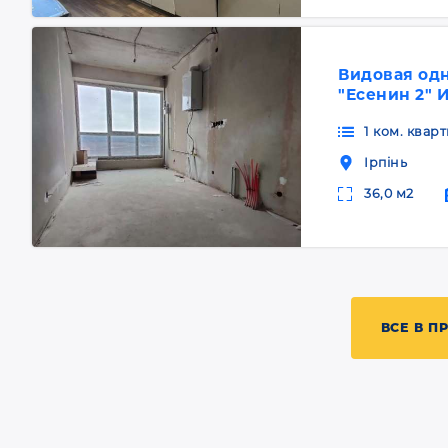
Видовая од
"Есенин 2" 
1 ком. кварт
Ірпінь
36,0 м2
ВСЕ В П