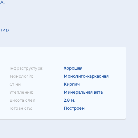
5А,
ртир
Інфраструктура:
Хорошая
Технологія:
Монолито-каркасная
Стіни:
Кирпич
Утеплення:
Минеральная вата
Висота слелі:
2,8 м.
Готовність:
Построен