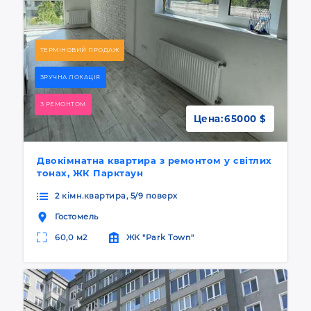
ТЕРМІНОВИЙ ПРОДАЖ
ЗРУЧНА ЛОКАЦІЯ
З РЕМОНТОМ
Цена:
65000 $
Двокімнатна квартира з ремонтом у світлих
тонах, ЖК Парктаун
2 кімн.квартира, 5/9 поверх
Гостомель
60,0 м2
ЖК "Park Town"