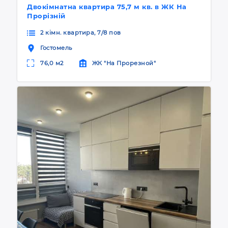
Двокімнатна квартира 75,7 м кв. в ЖК На
Прорізній
2 кімн. квартира, 7/8 пов
Гостомель
76,0 м2
ЖК "На Прорезной"