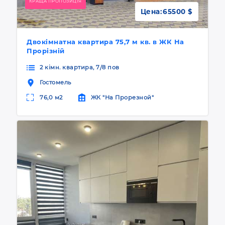
КРАЩА ПРОПОЗИЦІЯ
Цена:
65500 $
Двокімнатна квартира 75,7 м кв. в ЖК На
Прорізній
2 кімн. квартира, 7/8 пов
Гостомель
76,0 м2
ЖК "На Прорезной"