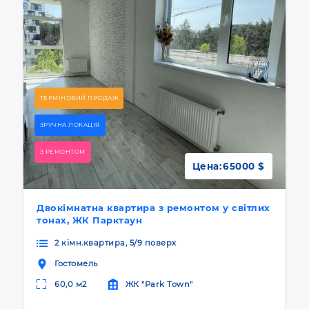
ТЕРМІНОВИЙ ПРОДАЖ
ЗРУЧНА ЛОКАЦІЯ
З РЕМОНТОМ
Цена:
65000 $
Двокімнатна квартира з ремонтом у світлих
тонах, ЖК Парктаун
2 кімн.квартира, 5/9 поверх
Гостомель
60,0 м2
ЖК "Park Town"