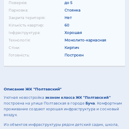
Поверхів:
до 5
Парковка:
Стоянка
Закрита територія:
Нет
Кількість квартир:
60
Інфраструктура:
Хорошая
Технологія:
Монолито-каркасная
Стіни:
Кирпич
Готовність:
Построен
Описание ЖК "Полтавский"
Уютная новостройка
эконом класса ЖК "Полтавский"
построена на улице Полтавская в городе
Буча
. Комфортным
проживание создают хорошая инфраструктура и сосновый
воздух.
Из объектов инфраструктуры рядом детский садик, школа,