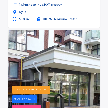
1 кімн.квартира,10/11 поверх
Буча
55,0 м2
ЖК "Millennium State"
ПРОСТОРА КУХНЯ-ВІТАЛЬНЯ
ЗРУЧНА ЛОКАЦІЯ