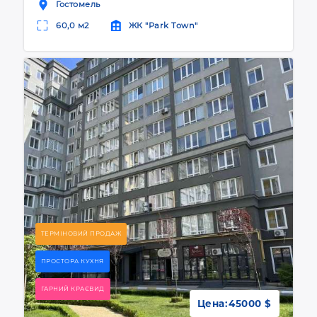
Гостомель
60,0 м2
ЖК "Park Town"
ТЕРМІНОВИЙ ПРОДАЖ
ПРОСТОРА КУХНЯ
ГАРНИЙ КРАЄВИД
Цена:
45000 $