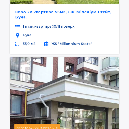
Євро 2к квартира 55м2, ЖК Міленіум Стейт,
Буча.
1 кімн.квартира,10/11 поверх
Буча
55,0 м2
ЖК "Millennium State"
ПРОСТОРА КУХНЯ-ВІТАЛЬНЯ