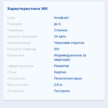
Характеристики ЖК
Клас:
Комфорт
Поверхів:
до 5
Парковка:
Стоянка
Закрита територія:
От авто
Комплектація:
Черновая отделка
Кількість квартир:
100
Опалення:
Индивидуальное (в
квартире)
Інфраструктура:
Развитая
Стіни:
Кирпич
Утеплення:
Пенополистирол
Висота слелі:
2,8 м.
Готовність:
Построен