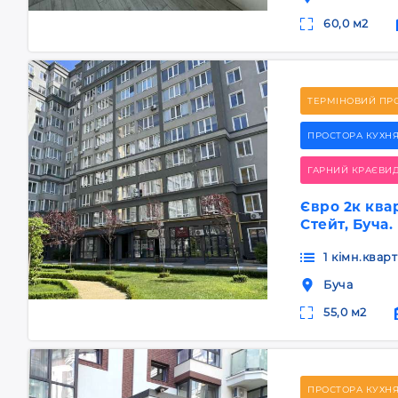
60,0 м2
ТЕРМІНОВИЙ ПР
ПРОСТОРА КУХН
ГАРНИЙ КРАЄВИ
Євро 2к ква
Стейт, Буча.
1 кімн.квар
Буча
55,0 м2
ПРОСТОРА КУХНЯ