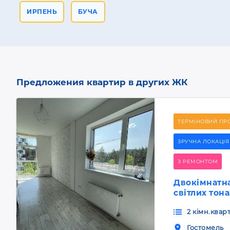
ИРПЕНЬ
БУЧА
Предложения квартир в других ЖК
ТЕРМІНОВИЙ ПР
ЗРУЧНА ЛОКАЦІЯ
З РЕМОНТОМ
Двокімнатна
світлих тон
2 кімн.квар
Гостомель