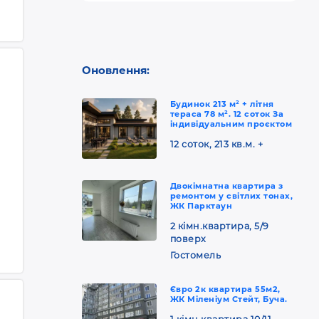
Оновлення:
Будинок 213 м² + літня
тераса 78 м². 12 соток За
індивідуальним проєктом
12 соток, 213 кв.м. +
Двокімнатна квартира з
ремонтом у світлих тонах,
ЖК Парктаун
2 кімн.квартира, 5/9
поверх
Гостомель
Євро 2к квартира 55м2,
ЖК Міленіум Стейт, Буча.