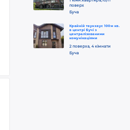
1 кімн.квартира,10/11
поверх
Буча
Крайній таунхаус 100м кв.
в центрі Бучі з
централізованими
комунікаціями
2 поверха, 4 кімнати
Буча