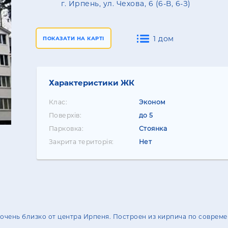
г. Ирпень, ул. Чехова, 6 (6-В, 6-З)
1 дом
ПОКАЗАТИ НА КАРТІ
Характеристики ЖК
Клас:
Эконом
Поверхів:
до 5
Парковка:
Стоянка
Закрита територія:
Нет
чень близко от центра Ирпеня. Построен из кирпича по соврем