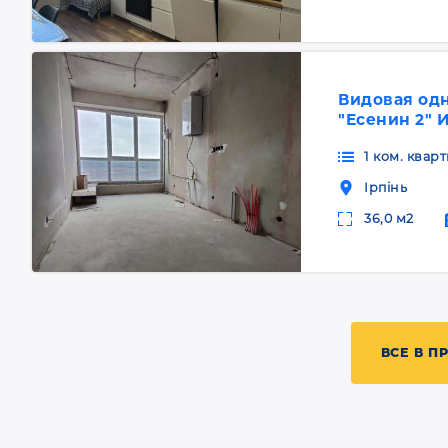
Видовая од
"Есенин 2" 
1 ком. кварт
Ірпінь
36,0 м2
ВСЕ В П