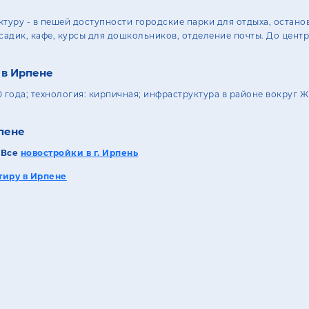
уру - в пешей доступности городские парки для отдыха, остано
 садик, кафе, курсы для дошкольников, отделение почты. До цент
 в Ирпене
10 года; технология: кирпичная; инфраструктура в районе вокруг Ж
пене
е
Все
новостройки в г. Ирпень
тиру в Ирпене