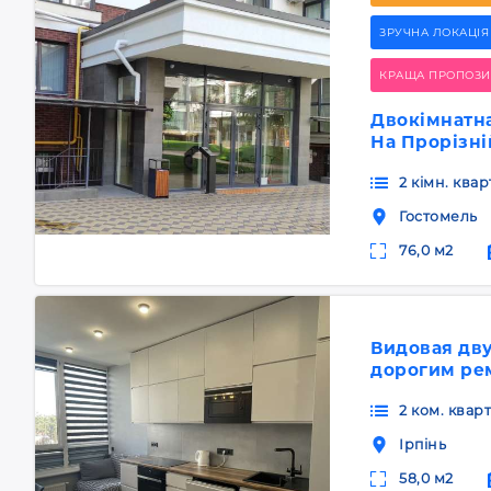
ЗРУЧНА ЛОКАЦІЯ
КРАЩА ПРОПОЗИ
Двокімнатна
На Прорізні
2 кімн. квар
Гостомель
76,0 м2
Видовая дву
дорогим ре
2 ком. кварт
Ірпінь
58,0 м2