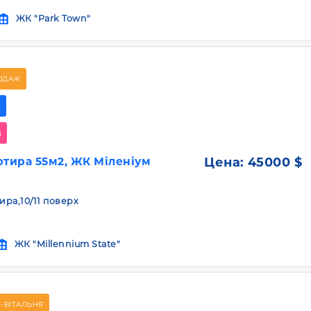
ЖК "Park Town"
ОДАЖ
Я
Д
ртира 55м2, ЖК Міленіум
Цена:
45000 $
тира,10/11 поверх
ЖК "Millennium State"
-ВІТАЛЬНЯ