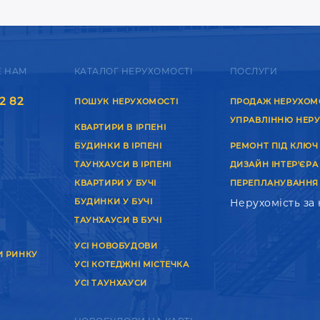
Е НАМ
КАТАЛОГ НЕРУХОМОСТІ
ПОСЛУГИ
2 82
ПОШУК НЕРУХОМОСТІ
ПРОДАЖ НЕРУХОМ
УПРАВЛІННЮ НЕР
КВАРТИРИ В ІРПЕНІ
БУДИНКИ В ІРПЕНІ
РЕМОНТ ПІД КЛЮЧ
ТАУНХАУСИ В ІРПЕНІ
ДИЗАЙН ІНТЕР'ЄРА
КВАРТИРИ У БУЧІ
ПЕРЕПЛАНУВАННЯ
БУДИНКИ У БУЧІ
Нерухомість за
ТАУНХАУСИ В БУЧІ
УСІ НОВОБУДОВИ
И РИНКУ
УСІ КОТЕДЖНІ МІСТЕЧКА
УСІ ТАУНХАУСИ