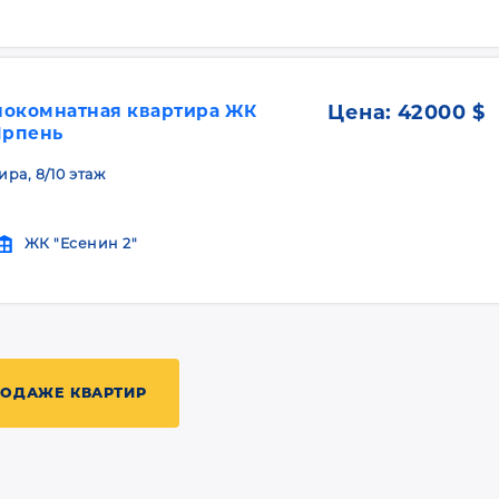
нокомнатная квартира ЖК
Цена:
42000 $
Ирпень
ира, 8/10 этаж
ЖК "Есенин 2"
РОДАЖЕ КВАРТИР