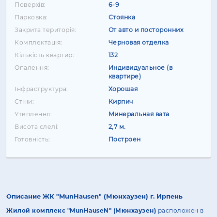
Поверхів:
6-9
Парковка:
Стоянка
Закрита територія:
От авто и посторонних
Комплектація:
Черновая отделка
Кількість квартир:
132
Опалення:
Индивидуальное (в
квартире)
Інфраструктура:
Хорошая
Стіни:
Кирпич
Утеплення:
Минеральная вата
Висота слелі:
2,7 м.
Готовність:
Построен
Описание ЖК "MunHausen" (Мюнхаузен) г. Ирпень
Жилой комплекс "MunHauseN" (Мюнхаузен)
расположен в