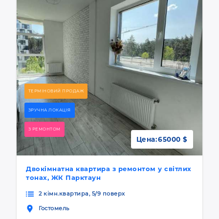
ТЕРМІНОВИЙ ПРОДАЖ
ЗРУЧНА ЛОКАЦІЯ
З РЕМОНТОМ
Цена:
65000 $
Двокімнатна квартира з ремонтом у світлих
тонах, ЖК Парктаун
2 кімн.квартира, 5/9 поверх
Гостомель