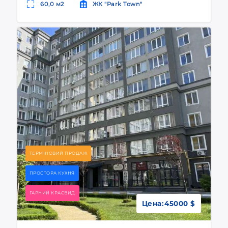
60,0 м2
ЖК "Park Town"
ТЕРМІНОВИЙ ПРОДАЖ
ПРОСТОРА КУХНЯ
ГАРНИЙ КРАЄВИД
Цена:
45000 $