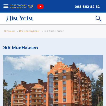
098 882 82 82
Главная
»
Всі новобудови
»
ЖК MunHausen
ЖК MunHausen