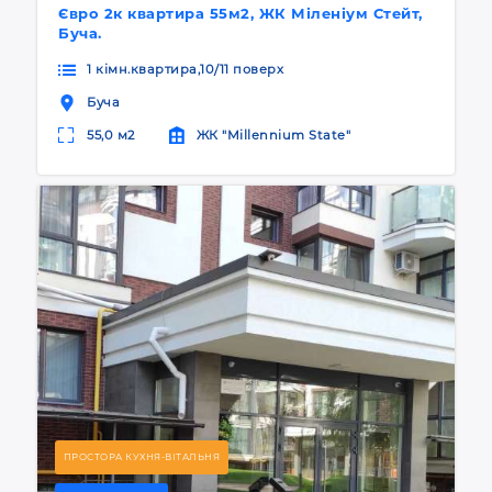
Євро 2к квартира 55м2, ЖК Міленіум Стейт,
Буча.
1 кімн.квартира,10/11 поверх
Буча
55,0 м2
ЖК "Millennium State"
ПРОСТОРА КУХНЯ-ВІТАЛЬНЯ