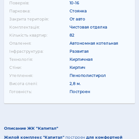
Поверхів:
10-16
Парковка:
Стоянка
Закрита територія:
От авто
Комплектація:
Чистовая отделка
Кількість квартир:
82
Опалення:
Автономная котельная
Інфраструктура:
Развитая
Технологія:
Кирпичная
Стіни:
Кирпич
Утеплення:
Пенополистирол
Висота слелі:
2,8 м.
Готовність:
Построен
Описание ЖК "Капитал"
Жилой комплекс "Капитал"
построен
для комфортной