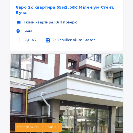
Євро 2к квартира 55м2, ЖК Міленіум Стейт,
Буча.
1 кімн.квартира,10/11 поверх
Буча
55,0 м2
ЖК "Millennium State"
ПРОСТОРА КУХНЯ-ВІТАЛЬНЯ