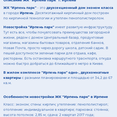
Описание ЖК "Ирпень парк" г. Ирпень
ЖК "Ирпень парк"
- это
двухсекционный дом эконом класса
в городе
Ирпень
. Десятиэтажный кирпичный дом построен
по кирпичной технологии и утеплен пенополистиролом.
Новостройка "Ирпень парк"
имеет развитую инфраструктуру.
Тут есть все, чтобы почувтсовать преимущества загородной
жизни, рядом с домом Центральный базар, продуктовые
магазины, магазины бытовых товаров, отделения банков,
Новая Почта, просто через дорогу школа, детский садик. В
пешей доступности зеленые парки для отдыха, кафе,
рестораны. Есть остановка маршрутного траснпорта, откуда
можно быстро добраться до ближайшего метро в Киеве.
В жилом комплексе "Ирпень парк" одно-, двухкомнатные
квартиры
с разными планировками и площадью от 34,2 до 67
кв.м.
Особенности новостройки ЖК "Ирпень парк" в Ирпене
Класс: эконом; стены: кирпич; утепление: пенополистирол;
отопление: индивидуальное в квартире; парковка: стоянка;
высота потолков: 2,85 м; сдача: 2 квартал 2017 года;