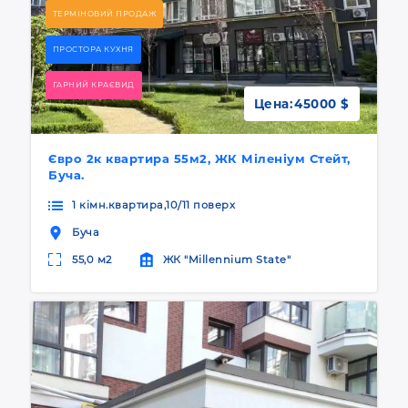
ТЕРМІНОВИЙ ПРОДАЖ
ПРОСТОРА КУХНЯ
ГАРНИЙ КРАЄВИД
Цена:
45000 $
Євро 2к квартира 55м2, ЖК Міленіум Стейт,
Буча.
1 кімн.квартира,10/11 поверх
Буча
55,0 м2
ЖК "Millennium State"