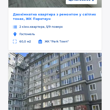
Двокімнатна квартира з ремонтом у світлих
тонах, ЖК Парктаун
2 кімн.квартира, 5/9 поверх
Гостомель
60,0 м2
ЖК "Park Town"