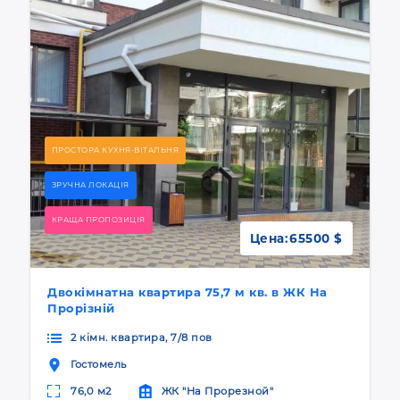
ПРОСТОРА КУХНЯ-ВІТАЛЬНЯ
ЗРУЧНА ЛОКАЦІЯ
КРАЩА ПРОПОЗИЦІЯ
Цена:
65500 $
Двокімнатна квартира 75,7 м кв. в ЖК На
Прорізній
2 кімн. квартира, 7/8 пов
Гостомель
76,0 м2
ЖК "На Прорезной"