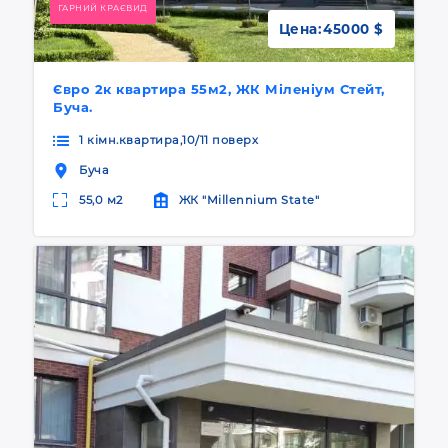
ГАРНИЙ КРАЄВИД
Цена:
45000 $
Євро 2к квартира 55м2, ЖК Міленіум Стейт,
Буча.
1 кімн.квартира,10/11 поверх
Буча
55,0 м2
ЖК "Millennium State"