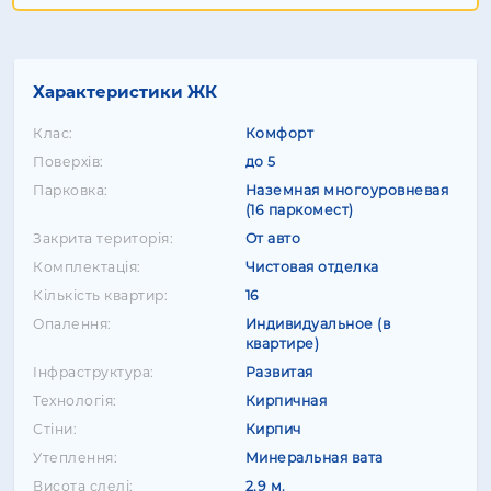
Характеристики ЖК
Клас:
Комфорт
Поверхів:
до 5
Парковка:
Наземная многоуровневая
(16 паркомест)
Закрита територія:
От авто
Комплектація:
Чистовая отделка
Кількість квартир:
16
Опалення:
Индивидуальное (в
квартире)
Інфраструктура:
Развитая
Технологія:
Кирпичная
Стіни:
Кирпич
Утеплення:
Минеральная вата
Висота слелі:
2,9 м.