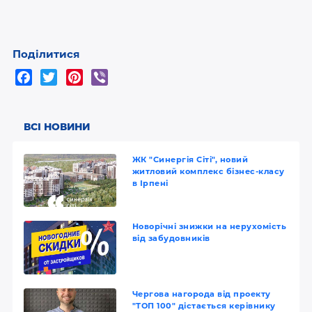
Поділитися
F
T
P
V
a
w
i
i
c
i
n
b
e
t
t
e
ВСІ НОВИНИ
b
t
e
r
o
e
r
ЖК "Синергія Сіті", новий
житловий комплекс бізнес-класу
o
r
e
в Ірпені
k
s
t
Новорічні знижки на нерухомість
від забудовників
Чергова нагорода від проекту
"ТОП 100" дістається керівнику