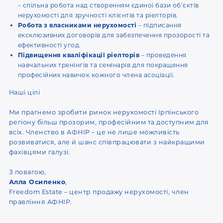
– спільна робота над створенням єдиної бази об’єктів
нерухомості для зручності клієнтів та ріелторів.
Робота з власниками нерухомості
– підписання
ексклюзивних договорів для забезпечення прозорості та
ефективності угод.
Підвищення кваліфікації ріелторів
– проведення
навчальних тренінгів та семінарів для покращення
професійних навичок кожного члена асоціації.
Наші цілі
Ми прагнемо зробити ринок нерухомості Ірпінського
регіону більш прозорим, професійним та доступним для
всіх. Членство в АФНІР – це не лише можливість
розвиватися, але й шанс співпрацювати з найкращими
фахівцями галузі.
З повагою,
Алла Осипенко
,
Freedom Estate – центр продажу нерухомості, член
правління АФНІР.