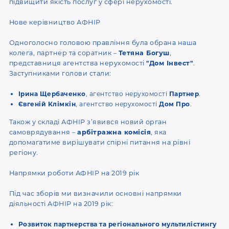
підвищити якість послуг у сфері нерухомості.
Нове керівництво АФНІР
Одноголосно головою правління була обрана наша
колега, партнер та соратник –
Тетяна Богуш
,
представниця агентства нерухомості
"Дом Інвест"
.
Заступниками голови стали:
Ірина Щербаченко
, агентство нерухомості
Партнер
.
Євгеній Клімкін
, агентство нерухомості
Дом Про
.
Також у складі АФНІР з’явився новий орган
самоврядування –
арбітражна комісія
, яка
допомагатиме вирішувати спірні питання на рівні
регіону.
Напрямки роботи АФНІР на 2019 рік
Під час зборів ми визначили основні напрямки
діяльності АФНІР на 2019 рік:
Розвиток партнерства та регіонального мультилістингу