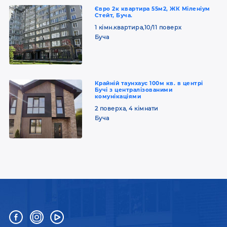
Євро 2к квартира 55м2, ЖК Міленіум
Стейт, Буча.
1 кімн.квартира,10/11 поверх
Буча
Крайній таунхаус 100м кв. в центрі
Бучі з централізованими
комунікаціями
2 поверха, 4 кімнати
Буча