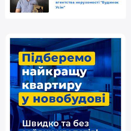
агентства нерухомості "Будинок
Усім"