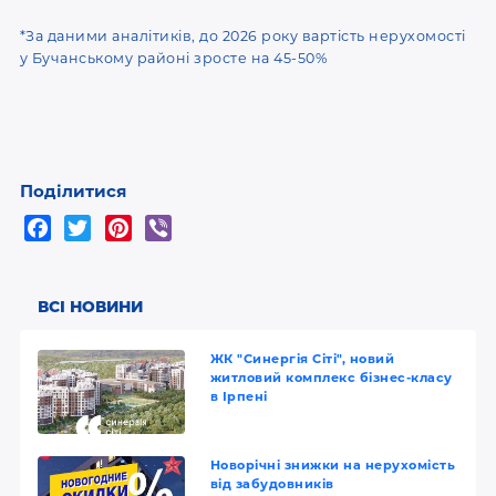
*За даними аналітиків, до 2026 року вартість нерухомості
у Бучанському районі зросте на 45-50%
Поділитися
F
T
P
V
a
w
i
i
c
i
n
b
e
t
t
e
ВСІ НОВИНИ
b
t
e
r
o
e
r
ЖК "Синергія Сіті", новий
житловий комплекс бізнес-класу
o
r
e
в Ірпені
k
s
t
Новорічні знижки на нерухомість
від забудовників