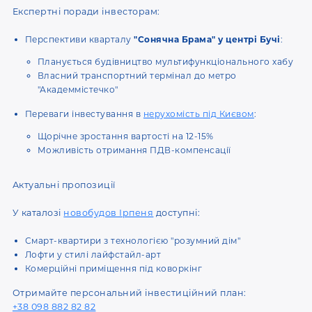
Експертні поради інвесторам:
Перспективи кварталу
"Сонячна Брама" у центрі Бучі
:
Планується будівництво мультифункціонального хабу
Власний транспортний термінал до метро
"Академмістечко"
Переваги інвестування в
нерухомість під Києвом
:
Щорічне зростання вартості на 12-15%
Можливість отримання ПДВ-компенсації
Актуальні пропозиції
У каталозі
новобудов Ірпеня
доступні:
Смарт-квартири з технологією "розумний дім"
Лофти у стилі лайфстайл-арт
Комерційні приміщення під коворкінг
Отримайте персональний інвестиційний план:
+38 098 882 82 82