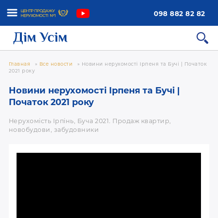
098 882 82 82
Главная
»
Все новости
»
Новини нерухомості Ірпеня та Бучі | Початок
2021 року
Новини нерухомості Ірпеня та Бучі |
Початок 2021 року
Нерухомість Ірпінь, Буча 2021. Продаж квартир,
новобудови, забудовники