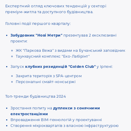
Експертний огляд ключових тенденцій у секторі
преміум-житла та доступного будівництва.
Головні події першого кварталу:
Забудовник "Нові Метри"
презентував 2 ексклюзивні
проекти:
ЖК "Паркова Вежа" з видами на Бучанський заповідник
Таунхаусний комплекс "Еко-Лабірінт"
Запуск
клубних резиденцій "Golden Club"
у Ірпені:
Закрита територія з SPA-центром
Персональні смайт-консьєржі
Топ-тренди будівництва 2024
Зростання попиту на
дуплекси з сонячними
електростанціями
Впровадження BIM-технологій у проектуванні
Створення мікрокварталів з власною інфраструктурою