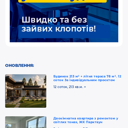
ОНОВЛЕННЯ:
Будинок 213 м² + літня тераса 78 м². 12
соток За індивідуальним проєктом
12 соток, 213 кв.м. +
Двокімнатна квартира з ремонтом у
світлих тонах, ЖК Парктаун