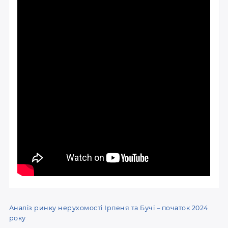
Аналіз ринку нерухомості Ірпеня та Бучі – початок 2024
року