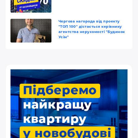
Чергова нагорода від проекту
"ТОП 100" дістається керівнику
агентства нерухомості "Будинок
Усім"