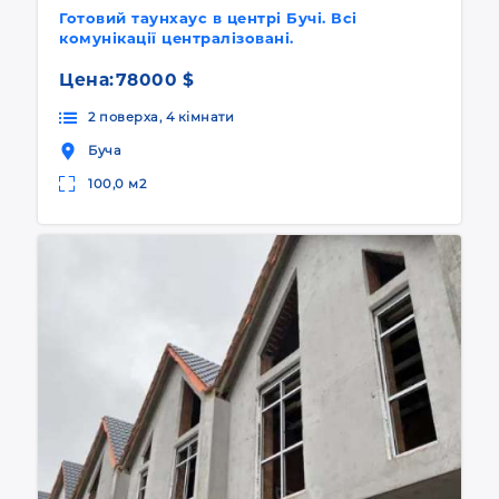
Готовий таунхаус в центрі Бучі. Всі
комунікації централізовані.
Цена:
78000 $
2 поверха, 4 кімнати
Буча
100,0 м2