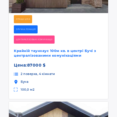
КРАЩА ЦІНА
ЗРУЧНА ЛОКАЦІЯ
ЦЕНТАРАЛІЗОВАНІ КОМУНІКАЦІЇ
Крайній таунхаус 100м кв. в центрі Бучі з
централізованими комунікаціями
Цена:
87000 $
2 поверха, 4 кімнати
Буча
100,0 м2