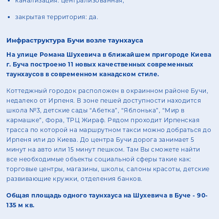
канализация: централизованная;
закрытая территория: да.
Инфраструктура Бучи возле таунхауса
На улице Романа Шухевича в ближайшем пригороде Киева
г. Буча построено 11 новых качественных современных
таунхаусов в современном канадском стиле.
Коттеджный городок расположен в окраинном районе Бучи,
недалеко от Ирпеня. В зоне пешей доступности находится
школа №3, детские сады “Абетка”, “Яблонька”, “Мир в
кармашке”, Фора, ТРЦ Жираф. Рядом проходит Ирпенская
трасса по которой на маршрутном такси можно добраться до
Ирпеня или до Киева. До центра Бучи дорога занимает 5
минут на авто или 15 минут пешком. Там Вы сможете найти
все необходимые объекты социальной сферы такие как:
торговые центры, магазины, школы, салоны красоты, детские
развивающие кружки, отделения банков.
Общая площадь одного таунхауса на Шухевича в Буче - 90-
135 м кв.