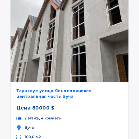
Таунхаус улица Яснополянская
центральная часть Буча
Цена:
80000 $
2 этажа, 4 комнаты
Буча
100,0 м2