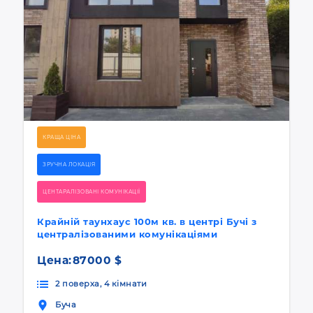
КРАЩА ЦІНА
ЗРУЧНА ЛОКАЦІЯ
ЦЕНТАРАЛІЗОВАНІ КОМУНІКАЦІЇ
Крайній таунхаус 100м кв. в центрі Бучі з
централізованими комунікаціями
Цена:
87000 $
2 поверха, 4 кімнати
Буча