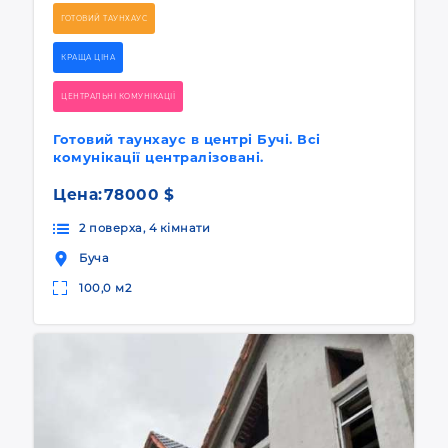
ГОТОВИЙ ТАУНХАУС
КРАЩА ЦІНА
ЦЕНТРАЛЬНІ КОМУНІКАЦІЇ
Готовий таунхаус в центрі Бучі. Всі
комунікації централізовані.
Цена:
78000 $
2 поверха, 4 кімнати
Буча
100,0 м2