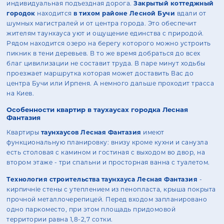
индивидуальная подъездная дорога.
Закрытый коттеджный
городок
находится
в тихом районе Лесной Бучи
вдали от
шумных магистралей и от центра города. Это обеспечит
жителям таунхауса уют и ощущение единства с природой.
Рядом находится озеро на берегу которого можно устроить
пикник в тени деревьев. В то же время добраться до всех
благ цивилизации не составит труда. В паре минут ходьбы
проезжает маршрутка которая может доставить Вас до
центра Бучи или Ирпеня. А немного дальше проходит трасса
на Киев.
Особенности квартир в таухаусах городка Лесная
Фантазия
Квартиры
таунхаусов Лесная Фантазия
имеют
функциональную планировку: внизу кроме кухни и санузла
есть столовая с камином и гостиная с выходом во двор, на
втором этаже - три спальни и просторная ванна с туалетом.
Технология строительства таунхауса Лесная Фантазия
-
кирпичніе стены с утеплением из пенопласта, крыша покрыта
прочной металлочерепицей. Перед входом запланировано
одно паркоместо, при этом площадь придомовой
территории равна 1,8-2,7 сотки.