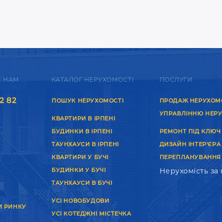
Е НАМ
КАТАЛОГ НЕРУХОМОСТІ
ПОСЛУГИ
2 82
ПОШУК НЕРУХОМОСТІ
ПРОДАЖ НЕРУХОМ
УПРАВЛІННЮ НЕР
КВАРТИРИ В ІРПЕНІ
БУДИНКИ В ІРПЕНІ
РЕМОНТ ПІД КЛЮЧ
ТАУНХАУСИ В ІРПЕНІ
ДИЗАЙН ІНТЕР'ЄРА
КВАРТИРИ У БУЧІ
ПЕРЕПЛАНУВАННЯ
БУДИНКИ У БУЧІ
Нерухомість за
ТАУНХАУСИ В БУЧІ
УСІ НОВОБУДОВИ
И РИНКУ
УСІ КОТЕДЖНІ МІСТЕЧКА