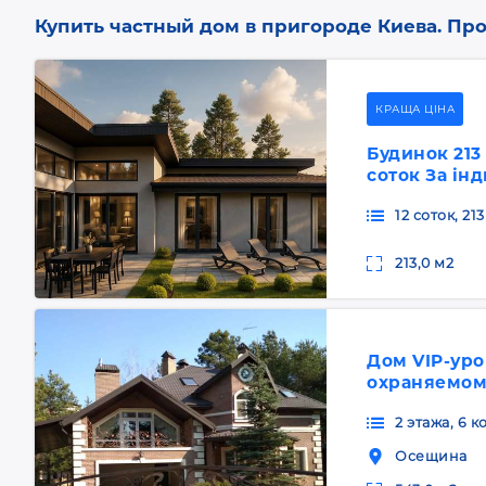
Купить частный дом в пригороде Киева. Про
КРАЩА ЦІНА
Будинок 213 
соток За ін
12 соток, 213
213,0 м2
Дом VIP-уро
охраняемом
2 этажа, 6 
Осещина