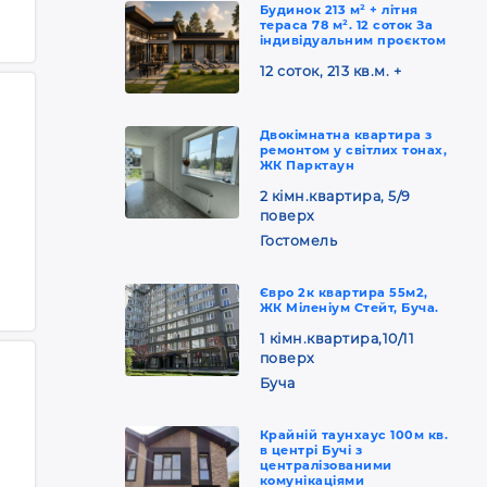
Будинок 213 м² + літня
тераса 78 м². 12 соток За
індивідуальним проєктом
12 соток, 213 кв.м. +
Двокімнатна квартира з
ремонтом у світлих тонах,
ЖК Парктаун
2 кімн.квартира, 5/9
поверх
Гостомель
Євро 2к квартира 55м2,
ЖК Міленіум Стейт, Буча.
1 кімн.квартира,10/11
поверх
Буча
Крайній таунхаус 100м кв.
в центрі Бучі з
централізованими
комунікаціями