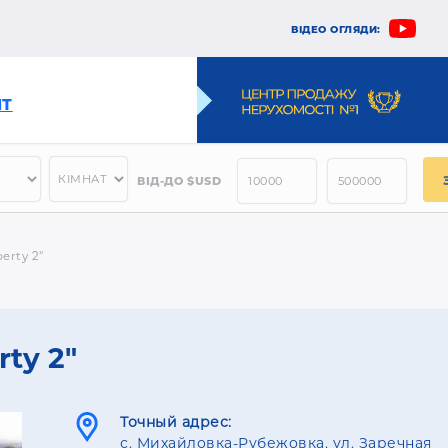
ВІДЕО ОГЛЯДИ:
НТ
ВІД-ДО $USD
erty 2"
ty 2"
Точный адрес:
с. Михайловка-Рубежовка, ул. Заречная