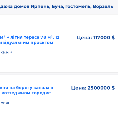
дажа домов Ирпень, Буча, Гостомель, Ворзель
м² + літня тераса 78 м². 12
Цена:
117000 $
дивідуальним проєктом
 кв.м. +
вня на берегу канала в
Цена:
2500000 $
 коттеджном городке
комнат