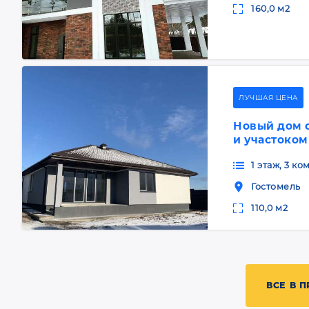
160,0 м2
ЛУЧШАЯ ЦЕНА
Новый дом 
и участоком
1 этаж, 3 к
Гостомель
110,0 м2
ВСЕ В 