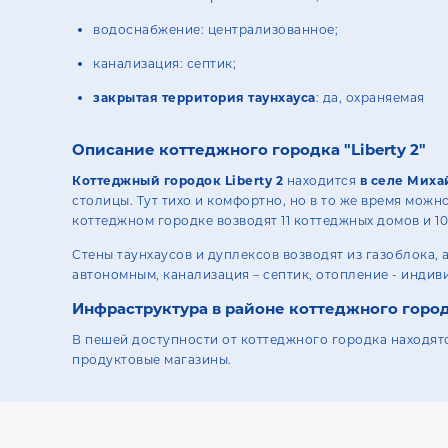
водоснабжение: централизованное;
канализация: септик;
закрытая территория таунхауса
: да, охраняемая
Описание коттеджного городка "Liberty 2"
Коттеджный городок Liberty 2
находится
в селе Мих
столицы. Тут тихо и комфортно, но в то же время можн
коттеджном городке возводят 11 коттеджных домов и 10
Стены таунхаусов и дуплексов возводят из газоблока,
автономным, канализация – септик, отопление - индив
Инфраструктура в районе коттеджного город
В пешей доступности от коттеджного городка находятс
продуктовые магазины.