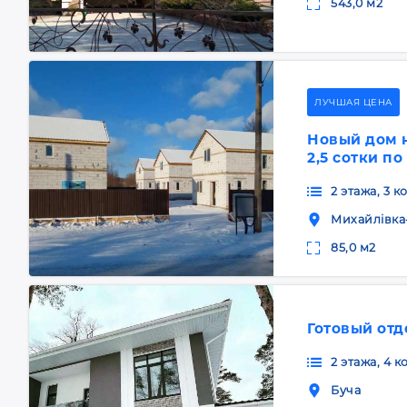
543,0 м2
ЛУЧШАЯ ЦЕНА
Новый дом н
2,5 сотки п
2 этажа, 3 
Михайлівка
85,0 м2
Готовый отд
2 этажа, 4 
Буча