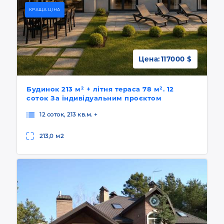
КРАЩА ЦІНА
Цена:
117000 $
Будинок 213 м² + літня тераса 78 м². 12
соток За індивідуальним проєктом
12 соток, 213 кв.м. +
213,0 м2