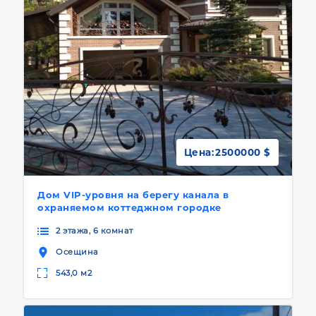
Цена:
2500000 $
Дом VIP-уровня на берегу канала в
охраняемом коттеджном городке
2 этажа, 6 комнат
Осещина
543,0 м2